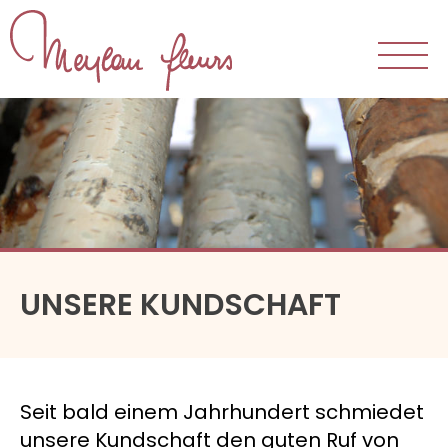
Der Laden
Das Atelier
Unser Team
Unsere Kundschaft
UNSERE KUNDSCHAFT
Sträusse und Arrangements
Empfänge
Hochzeiten
Seit bald einem Jahrhundert schmiedet
Trauer
unsere Kundschaft den guten Ruf von
Feiertage