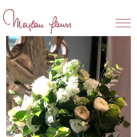
The Store
Our atelier
Our team
Our clientele
Bouquets and arrangements
Events
Weddings
Funerals