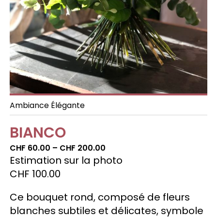
Celebrations
Decorating special spaces
Ambiance Élégante
BIANCO
Price
CHF
60.00
–
CHF
200.00
range:
Estimation sur la photo
CHF60.00
CHF
100.00
through
CHF200.00
Ce bouquet rond, composé de fleurs
blanches subtiles et délicates, symbole