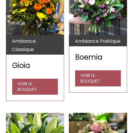
Ambiance
Ambiance Poétique
Classique
Boemia
Gioia
VOIR LE
BOUQUET
VOIR LE
BOUQUET