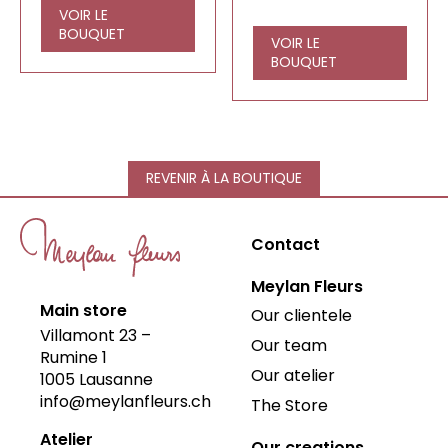
VOIR LE
BOUQUET
VOIR LE
BOUQUET
REVENIR À LA BOUTIQUE
Contact
Meylan Fleurs
Main store
Our clientele
Villamont 23 –
Our team
Rumine 1
Our atelier
1005
Lausanne
info@meylanfleurs.ch
The Store
Atelier
Our creations