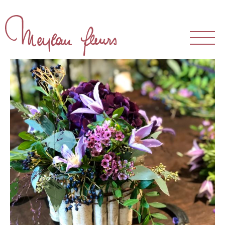
The Store
Our atelier
Our team
Our clientele
Bouquets and arrangements
Events
Weddings
Funerals