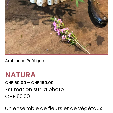
Celebrations
Decorating special spaces
Ambiance Poétique
NATURA
Price
CHF
60.00
–
CHF
150.00
range:
Estimation sur la photo
CHF60.00
CHF
60.00
through
CHF150.00
Un ensemble de fleurs et de végétaux