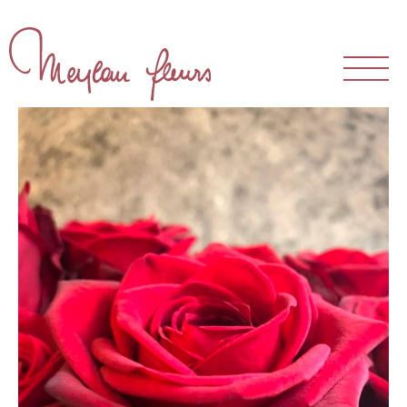
The Store
Our atelier
Our team
Our clientele
Bouquets and arrangements
Events
Weddings
Funerals