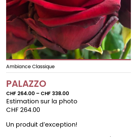
Celebrations
Decorating special spaces
Ambiance Classique
PALAZZO
Price
CHF
264.00
–
CHF
338.00
range:
Estimation sur la photo
CHF264.00
CHF
264.00
through
CHF338.00
Un produit d’exception!