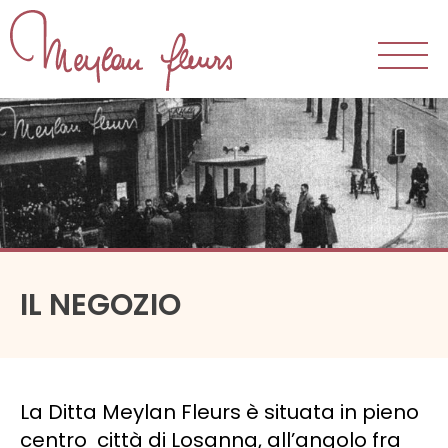
Il negozio
Il laboratorio
La nostra equipe
I nostri clienti
IL NEGOZIO
Bouquets e composizioni
Ricevimenti
Matrimoni
La Ditta Meylan Fleurs è situata in pieno
Lutti
centro città di Losanna, all’angolo fra
Feste