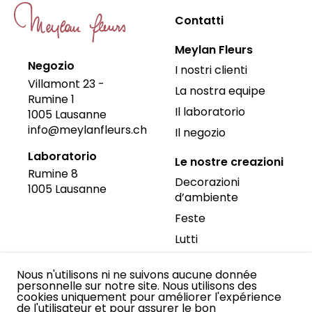
Contatti
Meylan Fleurs
Negozio
I nostri clienti
Villamont 23 -
La nostra equipe
Rumine 1
Il laboratorio
1005
Lausanne
info@meylanfleurs.ch
Il negozio
Laboratorio
Le nostre creazioni
Rumine 8
Decorazioni
1005
Lausanne
d’ambiente
Feste
Lutti
Matrimoni
Nous n'utilisons ni ne suivons aucune donnée
Ricevimenti
personnelle sur notre site. Nous utilisons des
cookies uniquement pour améliorer l'expérience
Bouquets e
de l'utilisateur et pour assurer le bon