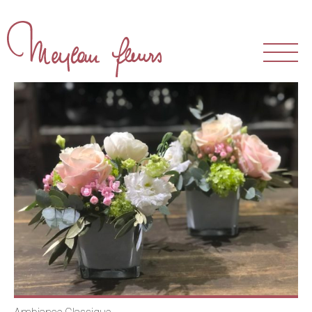
Магазин
Наша мастерская
Наши сотрудники
Наши клиенты
Букеты и композиции
Приемы
Свадьба
Траур