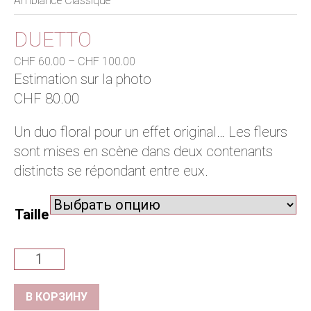
Ambiance Classique
Праздники
DUETTO
Декорация помещений
Диапазон
CHF
60.00
–
CHF
100.00
цен:
Estimation sur la photo
CHF60.00
CHF
80.00
–
CHF100.00
Un duo floral pour un effet original… Les fleurs
sont mises en scène dans deux contenants
distincts se répondant entre eux.
Taille
Количество
товара
Duetto
В КОРЗИНУ