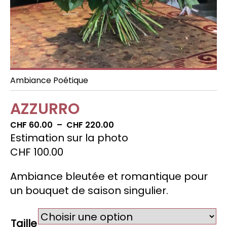
Fêtes
Décoration d’espaces
Ambiance Poétique
AZZURRO
Plage
CHF
60.00
–
CHF
220.00
de
Estimation sur la photo
prix :
CHF
100.00
CHF60.00
à
Ambiance bleutée et romantique pour
CHF220.00
un bouquet de saison singulier.
Taille