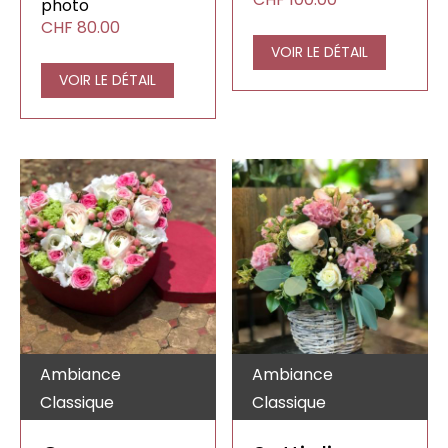
à
photo
CHF60.00
CHF220.00
CHF
80.00
à
CHF100.00
VOIR LE DÉTAIL
VOIR LE DÉTAIL
Ambiance
Ambiance
Classique
Classique