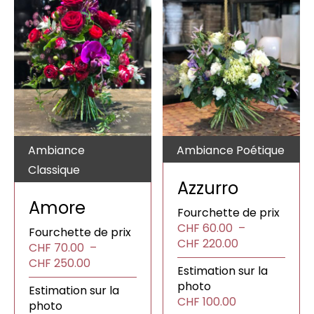
Ambiance
Ambiance Poétique
Classique
Azzurro
Amore
Fourchette de prix
CHF
60.00
–
Fourchette de prix
Plage
CHF
220.00
CHF
70.00
–
de
Plage
CHF
250.00
Estimation sur la
prix :
de
photo
CHF60.00
Estimation sur la
prix :
CHF
100.00
à
photo
CHF70.00