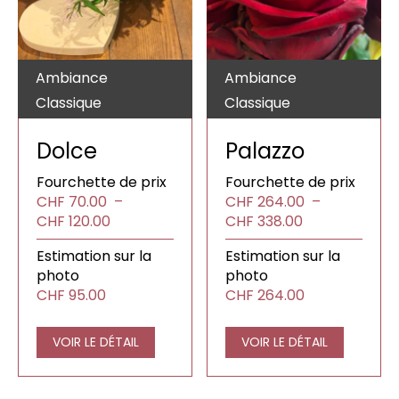
Ambiance
Ambiance
Classique
Classique
Dolce
Palazzo
Fourchette de prix
Fourchette de prix
CHF
70.00
–
CHF
264.00
–
Plage
Plage
CHF
120.00
CHF
338.00
de
de
Estimation sur la
Estimation sur la
prix :
prix :
photo
photo
CHF70.00
CHF264.00
CHF
95.00
CHF
264.00
à
à
CHF120.00
CHF338.00
VOIR LE DÉTAIL
VOIR LE DÉTAIL