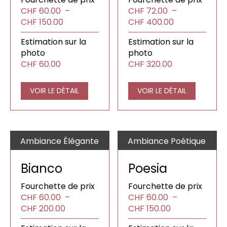
CHF
60.00
–
CHF
72.00
–
Plage
Plage
CHF
150.00
CHF
400.00
de
de
Estimation sur la
Estimation sur la
prix :
prix :
photo
photo
CHF60.00
CHF72.00
CHF
60.00
CHF
320.00
à
à
CHF150.00
CHF400.00
VOIR LE DÉTAIL
VOIR LE DÉTAIL
Ambiance Élégante
Ambiance Poétique
Bianco
Poesia
Fourchette de prix
Fourchette de prix
CHF
60.00
–
CHF
60.00
–
Plage
Plage
CHF
200.00
CHF
150.00
de
de