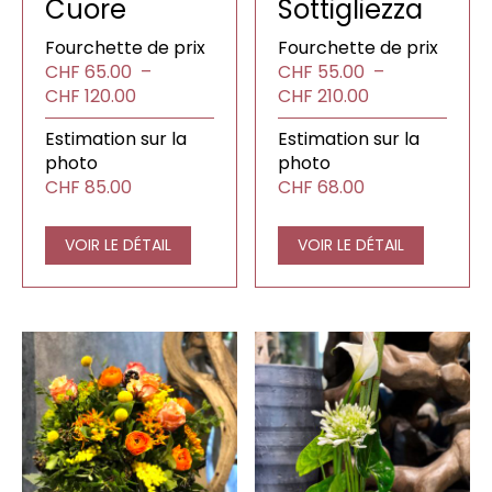
Cuore
Sottigliezza
Fourchette de prix
Fourchette de prix
CHF
65.00
–
CHF
55.00
–
Plage
Plage
CHF
120.00
CHF
210.00
de
de
Estimation sur la
Estimation sur la
prix :
prix :
photo
photo
CHF65.00
CHF55.00
CHF
85.00
CHF
68.00
à
à
CHF120.00
CHF210.00
VOIR LE DÉTAIL
VOIR LE DÉTAIL