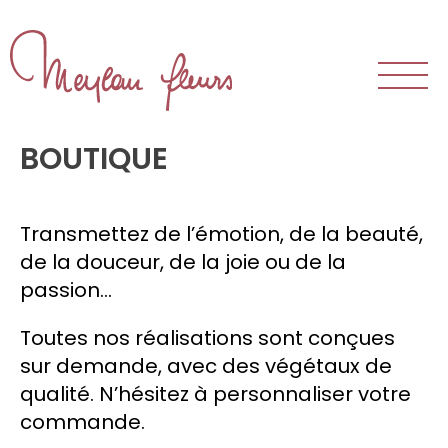
Le magasin
BOUTIQUE
L’atelier
Notre équipe
Transmettez de l’émotion, de la beauté,
Nos clients
de la douceur, de la joie ou de la
passion…
Bouquets et arrangements
Toutes nos réalisations sont conçues
Réceptions
sur demande, avec des végétaux de
qualité. N’hésitez à personnaliser votre
Mariage
commande.
Deuil