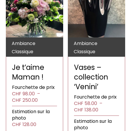
Ambiance
Ambiance
Classique
Classique
Je t’aime
Vases –
Maman !
collection
‘Venini’
Fourchette de prix
CHF
98.00
–
Fourchette de prix
Plage
CHF
250.00
CHF
58.00
–
de
Plage
CHF
138.00
Estimation sur la
prix :
de
photo
CHF98.00
Estimation sur la
prix :
CHF
128.00
à
photo
CHF58.00