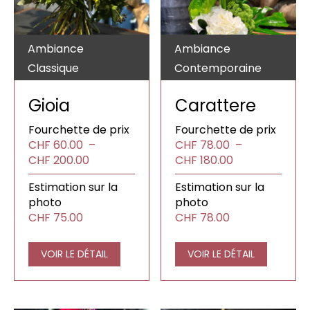
Ambiance
Ambiance
Classique
Contemporaine
Gioia
Carattere
Fourchette de prix
Fourchette de prix
CHF
60.00
–
CHF
78.00
–
Plage
Plage
CHF
200.00
CHF
180.00
de
de
Estimation sur la
Estimation sur la
prix :
prix :
photo
photo
CHF60.00
CHF78.00
CHF
75.00
CHF
78.00
à
à
CHF200.00
CHF180.00
VOIR LE DÉTAIL
VOIR LE DÉTAIL