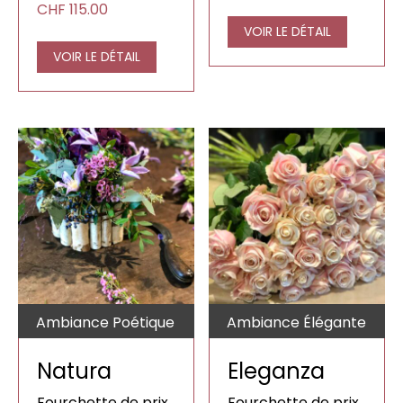
CHF220.00
CHF
115.00
à
CHF250.00
VOIR LE DÉTAIL
VOIR LE DÉTAIL
Ambiance Poétique
Ambiance Élégante
Natura
Eleganza
Fourchette de prix
Fourchette de prix