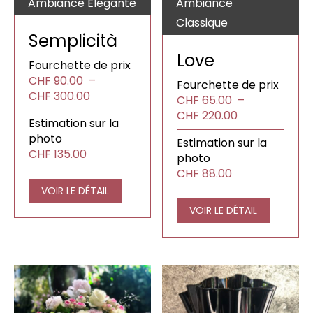
Ambiance Élégante
Ambiance
Classique
Semplicità
Love
Fourchette de prix
CHF
90.00
–
Fourchette de prix
Plage
CHF
300.00
CHF
65.00
–
de
Plage
CHF
220.00
Estimation sur la
prix :
de
photo
CHF90.00
Estimation sur la
prix :
CHF
135.00
à
photo
CHF65.00
CHF300.00
CHF
88.00
à
VOIR LE DÉTAIL
CHF220.00
VOIR LE DÉTAIL