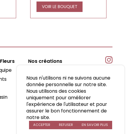
VOIR LE BOUQUET
Fleurs
Nos créations
quipe
Fêtes
Nous n'utilisons ni ne suivons aucune
nts
Réceptions
donnée personnelle sur notre site.
Deuil
Nous utilisons des cookies
sin
Mariage
uniquement pour améliorer
l'expérience de l'utilisateur et pour
Bouquets et arrangements
assurer le bon fonctionnement de
Décoration d’espaces
notre site.
ACCEPTER
REFUSER
EN SAVOIR PLUS