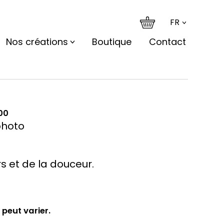
FR
Nos créations
Boutique
Contact
Plage
00
de
photo
prix :
CHF70.00
à
rs et de la douceur.
CHF120.00
 peut varier.