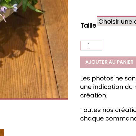
Taille
quantité
de
Dolce
AJOUTER AU PANIER
Les photos ne son
une indication du r
création.
Toutes nos créatio
chaque command